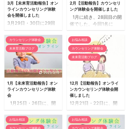
かをする ...
3月【未来育活動報告】オン
2月【活動報告】カウンセリ
い、様々なスキルの中か
ては下記ページよりご覧
ラインカウンセリング体験
ング体験会を開催しました
ら最適なスキルを提案す
いただけます。 ～✾プ
会を開催しました
1月に続き、28回目の開
ることもしています。 ど
ラクティショナーからの
3月29日・30日に29回
催でした。今回1名に
んなスキルを受けたらい
メッセージ✾～ わたした
目となるオンラインカウ
STS、2名にカウンセリ
いのかわからない方も、
ちHIT認定プラクティシ
ンセリングスキル体験会
ングを提供させていただ
ご心配なくお申込みくだ
ョナーは、 お悩みを伺
カウンセリング体験会
お悩み相談
が開催されました。 今回
きました。 ～✾プラク
さいね。 互いが感じ
い、様々なスキルの中か
未来育活動ブログ
カウンセリング体験会
1名にＳＡＳ、2名にカウ
ティショナーからのメッ
合い、響き合う時間 私
ら最適なスキルを提案す
ンセリングを提供させて
未来育活動ブログ
セージ✾～ わたしたち
たちプラクティショナー
ることもしています。 ど
いただきました。 ～
HIT認定プラクティショ
は、クライアント様に何
んなスキルを受けたらい
✾プラクティショナーか
ナーは、 お悩みを伺い、
2023/3/15
2023/1/6
かをするという立場では
いのかわからない方も、
らのメッセージ✾～ わた
様々なスキルの中から最
ありません。 ...
ご心配なくお申込みくだ
1月【未来育活動報告】オン
12月【活動報告】オンライ
したちHIT認定プラクテ
適なスキルを提案するこ
さい ...
ラインカウンセリング体験
ンカウンセリング体験会開
ィショナーは、 お悩みを
ともしています。 どんな
会
催しました
伺い、様々なスキルの中
スキルを受けたらいいの
1月25日・26日に、開
12月21日・22日に、開
から最適なスキルを提案
かわからない方も、ご心
催27回目となる オンラ
催26回目となる オンラ
することもしています。
配なくお申込みください
インカウンセリングスキ
インカウンセリングスキ
どんなスキルを受けたら
お悩み相談
お悩み相談
ね。 互いが感じ合
ル体験会が開催されまし
ル体験会が開催されまし
いいのかわからない方
い、響き合う時間 ＜主催
カウンセリング体験会
カウンセリング体験会