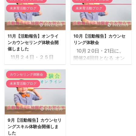
た。 今回は、カウンセリ
た。 2022年最後の体験
も、ご心配なくお申込み
者：堀内ふみさん・荒川
ング1名、STS1名に提供
会は、 ４名の方がHITの
未来育活動ブログ
未来育活動ブログ
くださいね。 互いが
淳子さん・山本尚美さん
させていただきました。
カウンセリングスキルを
感じ合い、響き合う時間
より＞ 私たちプラクティ
※セルフトランスフォー
体験くださいました。 あ
2022/12/15
2022/11/5
私たちプラ ...
ショナ ...
メーションスキル
りがとうございました。
11月【活動報告】オンライ
10月【活動報告】カウンセ
（STS）に関しては下記
～✾プラクティショナー
ンカウンセリング体験会開
リング体験会
ページよりご覧いただけ
からのメッセージ✾～ わ
催しました
10月２0日・21日に、
ます。 ～✾プラクティ
たしたちHIT認定プラク
11月２４日・２５日
開催24回目となる オン
ショナーからのメッセー
ティショナーは、 お悩み
に、開催25回目となる
ラインカウンセリングス
ジ✾～ わたしたちHIT認
を伺い、様々なスキルの
オンラインカウンセリン
キル体験会が開催されま
定プラクティショナー
中から最適なスキルを提
カウンセリング体験会
グスキル体験会が開催さ
した。 今回1名にカウン
は、 お悩みを伺い、様々
案することもしていま
未来育活動ブログ
れました。 今回2名に
セリング、１名にぐるぐ
なスキルの中から最適な
す。 どんなスキルを受け
SASを提供させていただ
る思考セッションを提供
スキルを提案することも
たらいいのかわからない
きました。 ※セルフアウ
させていただきました。
しています。 どんなスキ
方も、ご心配なくお申込
ェアネススキル（SAS）
～✾プラクティショナ
2022/9/30
ルを受けたらいいのかわ
みくださいね。 互い
に関しては下記ページよ
ーからのメッセージ✾～
からない方も、ご心配な
が感じ合い、響き合う ...
9月【活動報告】カウンセリ
りご覧いただけます。
わたしたちHIT認定プラ
くお申 ...
ングスキル体験会開催しま
～✾プラクティショナー
クティショナーは、 お悩
した