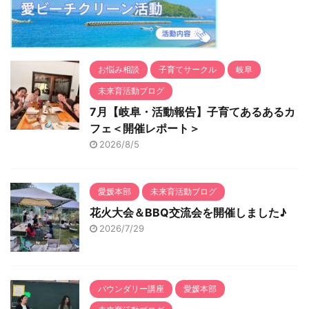
間 私たちプラクティシ
ョナーは、クラ ...
お悩み相談
子育てサークル
岐阜
未来育活動ブログ
7月【岐阜・活動報告】子育てあるあるカ
フェ＜開催レポート＞
2026/8/5
愛媛本部
未来育活動ブログ
花火大会＆BBQ交流会を開催しました♪
2026/7/29
バウンダリー講座
愛媛本部