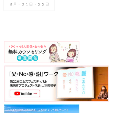
からのメッセージ✾～ わ
みを伺い、様々なスキル
９月・２１日・２２日
たしたちHIT認定プラク
の中から最適なスキルを
に、 オンラインカウンセ
ティショナーは、 お悩み
提案することもしていま
リングスキル体験会が開
を伺い、様々なスキルの
す。 どんなスキルを受け
催されました。 今回で
中から最適なスキルを提
たらいいのかわからない
23回目を迎え、2名の方
案することもしていま
方も、ご心配なくお申込
にご参加頂きました。
す。 どんなスキルを受け
みくださいね。 互い
～✾プラクティショナー
たらいいのかわからない
が感じ合い、響き合う時
からのメッセージ✾～ わ
方も、ご心配なくお申込
間 ...
たしたちHIT認定プラク
みくださいね。 ...
ティショナーは、 お悩み
を伺い、様々なスキルの
中から最適なスキルを提
案することもしていま
す。 どんなスキルを受け
たらいいのかわからない
方も、ご心配なくお申込
みくださいね。 互い
が感じ合い、響き合う時