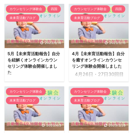
ウンセリングスキル体験
セリングスキル体験会が
カウンセリング体験会
四国
カウンセリング体験会
四国
会が開催されました。今
開催されました。今回は
未来育活動ブログ
未来育活動ブログ
回は3名のご参加があり
２名のご参加がありまし
ました。 ～✾プラク
た。 ～✾プラクティ
ティショナーからのメッ
ショナーからのメッセー
セージ✾～ わたしたち
ジ✾～ わたしたちHIT認
2023/6/16
2023/5/15
HIT認定プラクティショ
定プラクティショナー
5月【未来育活動報告】自分
4月【未来育活動報告】自分
ナーは、 お悩みを伺い、
は、 お悩みを伺い、様々
を紐解くオンラインカウン
を癒すオンラインカウンセ
様々なスキルの中から最
なスキルの中から最適な
セリング体験会開催しまし
リング体験会開催しました
適なスキルを提案するこ
スキルを提案することも
た
4月26日・27日30回目
ともしています。 どんな
しています。 どんなスキ
5月24・25日に31回目
となるオンラインカウン
スキルを受けたらいいの
ルを受けたらいいのかわ
となるオンラインカウン
セリング体験会を開催し
かわからない方も、ご心
からない方も、ご心配な
カウンセリング体験会
カウンセリング体験会
セリングスキル体験会が
ました。 今回2名にセル
配なくお申込みください
くお申込みくださいね。
未来育活動ブログ
未来育活動ブログ
開催されました。 ～✾
フアウェアネススキル、
ね。 互いが感じ合
互いが感じ合い、響き
プラクティショナーから
1名にカウンセリングを
い、響き合う時間 私た
合う時間 私たちプラク
のメッセージ✾～ わたし
提供させていただきまし
ちプラクティショナー
ティショナーは、クライ
たちHIT認定プラクティ
た。 ※セルフアウェアネ
2023/4/3
2023/3/28
は、クライアント様に何
...
ショナーは、 お悩みを伺
ススキル（SAS）に関し