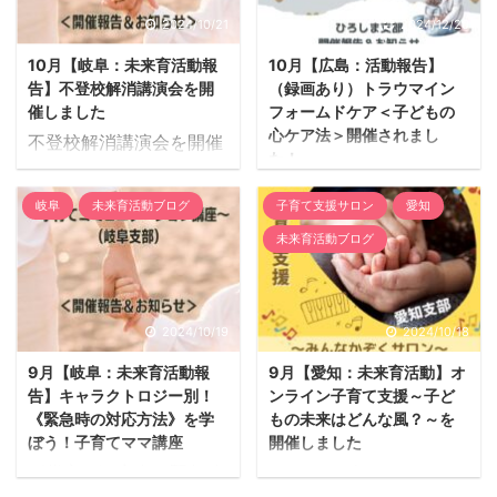
てはとても大切なテーマ
いる時から子育ては始ま
参加者数 子ども8名が
ます。誰かに気軽に相談
2024/10/21
2024/12/20
なので、お伝えしたい事
っている』ということ。
集まってくれました！
することもできずに
がたくさんあり内容を絞
知っていると知らないと
10月【岐阜：未来育活動報
10月【広島：活動報告】
【活動レポート】 新しい
日々、自分一人で子育て
る事に苦労しましたがみ
では、おやこの人生の未
告】不登校解消講演会を開
（録画あり）トラウマイン
場所での活動で、今まで
の悩みを抱える方も増え
なさんにとキャラクトロ
来が変わっていきます。
催しました
フォームドケア＜子どもの
来てくれていた子たちよ
ています。特に0～3歳の
ジー ...
そして、見えな ...
心ケア法＞開催されまし
不登校解消講演会を開催
りもう少し歳が上の女の
ころの育児って一人目と
た！
しました！ 10月25日、
子たちが新しく参加して
なると、一体どうしてい
＜10月＞ひろしま支部
不登校解消講演会”をみ
くれるようになりまし
いかわからないことも多
岐阜
未来育活動ブログ
子育て支援サロン
愛知
でトラウマケアに関する
んなの森 ぎふメディア
た。地域に住む子の参加
く育児書などに正解を求
子育て講座を初開催！
未来育活動ブログ
コスモスにて開催しまし
と、参加した子が他の子
めてしまう子育てになっ
10月13日（土）にひろし
た！31人もの方がご参加
を呼んできてくれるよう
てしまうことも。 子育て
ま支部 森迫 泉さん主
くださいました。 ／
になってきました。 カバ
で孤立しないようにまた
催、『子どもと関わるす
開催レポート！ ＼ キャ
2024/10/19
2024/10/18
ンを作ろうのテーマに沿
同じ悩みを持つママ同士
べての方へ～こんな時ど
ラクトロジーの知識と外
って、いろいろな模造紙
の人と繋がる場、ママと
9月【岐阜：未来育活動報
9月【愛知：未来育活動】オ
うする？子どもの心のケ
的要因から不登校になる
に大き ...
子どもの居場所づくりと
告】キャラクトロジー別！
ンライン子育て支援～子ど
ア法～』が開催されまし
根本原因とそのキャラ別
して活動をスタート ...
《緊急時の対応方法》を学
もの未来はどんな風？～を
た。 NPO法人未来育
対処法をお伝えする講演
ぼう！子育てママ講座
開催しました
プロジェクト代表理事
会を開催しました。不登
《災害・不審者・緊急時
２０２３年9月よりオン
山本美穂子さんをゲスト
校者数は過去最多となっ