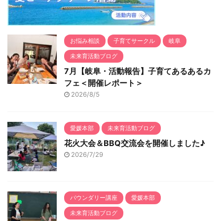
が一の時に正しい対策を
て経験者からのアドバイ
知り、正しく備えて安心
スをお伝えしています。
して子育 ...
子育て支 ...
お悩み相談
子育てサークル
岐阜
未来育活動ブログ
7月【岐阜・活動報告】子育てあるあるカ
フェ＜開催レポート＞
2026/8/5
愛媛本部
未来育活動ブログ
花火大会＆BBQ交流会を開催しました♪
2026/7/29
バウンダリー講座
愛媛本部
未来育活動ブログ