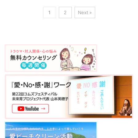
の対応方法》を学ぼう！
ラインでもあいち子育て
講師にお迎えし『トラウ
ており、年々不登校にな
子育てママ講座 開催レ
支援サロンをスタートし
マインフォームドケア』
る子どもが増えていま
1
2
Next »
ポート 9月27日、”キャ
ました。 行きたい気持ち
についてお話しいただき
す。当日は 急遽 参加
ラクトロジー別！《緊急
はあるけれど、なかなか
ました。 当日は、オ
したいと希望される方も
時の対応方法》を学ぼ
子連れでリアルの場に行
ンライン配信参加の方を
みえ、不登校に悩んでい
う！子育てママ講座”を
くのは難しい。そんな声
中心に会場参加の方あわ
る保護者が多いのを肌で
みんなの森 ぎふメディ
もあり、子育てママとそ
せて100名ち ...
感じまし ...
アコスモスにて開催しま
れをサポートする人たち
した！1名の方がご参加
が継続して繋がり、子育
くださいました。 ９月は
ての悩みを言える場所と
「防災について考える
してまた子どもと向き合
月」。万が一の時に、お
うことで親自身の心の仕
子さんと共に安全を確保
組みを学ぶことに意識が
するためには 、現実的に
むくような働きかけがで
どんな対策が取れるの
きるようにオンラインで
か？精神的にはどんな事
の開催がスタートしまし
に気をつけると良いの
た。離乳食のこと、保育
か？感情的にはどんなフ
園選びのことなどを質問
ォローが有効なのか？万
が多く現役保育士や子育