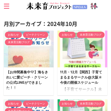
月別アーカイブ：2024年10月
お知らせ
ビーチクリーン
お知らせ
未来育活動ブログ
未来育活動ブログ
2024/11/2
2024/11/29
【お仲間募集中♡】海をき
11月・12月【関西】子育て
れいに愛ビーチ・クリーン
まるまるサークル@大阪☆
の公式LINEができまし
今後の開催スケジュール
た！！
【子育てサークル】未
＜お知らせ＞海をきれ
来育KANSAIの活動を榊
いに愛ビーチ・クリーン
原奈々子さんとスタート
お知らせ
ビーチクリーン
お知らせ
未来育活動ブログ
の公式LINE・Facebook
します！ ◆11月26日
未来育活動ブログ