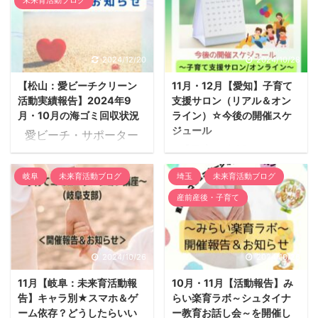
ページができました！
（火） 親子で ほっと
／ 愛ビーチクリーン公式
一息つけるサークル ■
LINEができました！ 皆
日時：11月26日
様のご登録お待ちしてい
(火)10:00～1３:00 ■講
2024/12/20
2024/10/28
ます♪ ＼ ▼▽▼ご登
師：竹内里香さん 榊
【松山：愛ビーチクリーン
11月・12月【愛知】子育て
録はコチラより▼▽▼
原奈々子さん ＜内容＞
活動実績報告】2024年9
支援サロン（リアル＆オン
＜山本美穂子さんよりメ
親子で ほっと一息つけ
月・10月の海ゴミ回収状況
ライン）☆今後の開催スケ
ッセージ＞ 愛媛県松山市
るサークル スタートし
ジュール
愛ビーチ・サポーター
に越してきて、瀬戸内の
ます！ 子育ては、はじめ
【子育て支援サロン
制度とは 「愛ビーチ・
海の美しさとその手間の
てのことだらけ。どう遊
（対面開催）】 ◆11月2
サポーター制度」とは、
海岸に散らばるゴミの対
んだらいいのかな？泣き
岐阜
未来育活動ブログ
埼玉
未来育活動ブログ
日（土） ＜5感を育む
愛媛県公共土木施設愛護
比に驚き、愛犬の散歩の
やまない、寝てくれな
産前産後・子育て
体験遊び♪＞栗を作ろ
事業の一環として、県管
時に毎日一人で海岸のゴ
い・・・これでいいのか
う！ ■開催日： ●11月2
理の海岸・港湾緑地の一
ミ拾いを始めたことが、
な？ そんなお声を伺いな
日(土)13:00～15:30 ■＜
定区域について、住民団
私のビーチクリーン活動
がら、そりゃぁ、仕方な
内容＞栗を作ろう！ 栗を
体、海岸愛護団体、
2024/10/26
2024/10/26
の始まりでした ...
いよね。 ...
作って遊びます🌰この
NPO、企業等の自発的な
11月【岐阜：未来育活動報
10月・11月【活動報告】み
頃、いが栗は見ないかも
清掃ボランティア（原則
告】キャラ別★スマホ＆ゲ
らい楽育ラボ～シュタイナ
ですね～。 トゲトゲイガ
として10人以上）を募
ーム依存？どうしたらいい
ー教育お話し会～を開催し