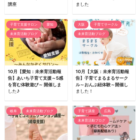
イガのいが栗。栗を通し
り、海岸・港湾緑地
講座
ました
て、紅葉とか金木犀とか
（「海岸」）の愛護サポ
キャラ別★スマホ＆ゲー
親子の幸せな人生づく
秋を感じましょーーー♫
ーターとして、行政と地
ム依存？どうしたらいい
りには、子育てのスター
どうぞお気軽に遊びにお
域住民の合意・協働によ
子育て支援サロン
愛知
大阪
子育てサークル
講座 開催レポート 11
トラインが肝心！ みらい
越しください😊 ■場所：
り美しい海岸環境を作り
未来育活動ブログ
未来育活動ブログ
月21日、”キャラクトロ
楽育ラボは ママが一番
障害者グループホーム🏠
出していく取り組みで
ジー別★スマホ＆ゲーム
に満たされ楽に愉しく出
オヒアの木 1階のスペ
す。 詳しくはコチラ
依存？どうしたらいい講
産・子育てができる日常
ース
2024年9月・10月の海ゴ
座”をみんなの森 ぎふ
づくり、赤ちゃんたちに
2024/10/25
2024/10/24
https://maps.app.goo.gl
ミ袋回収実績報告 愛ビ
メディアコスモスにて開
は生きやすく本来の自分
/oXf4oD5ffg5Mmbog9?
ーチ ...
10月【愛知：未来育活動報
10月【大阪：未来育活動報
催しました！8人の方が
のまま人生を楽しんでい
g_st ...
告】あいち子育て支援～5感
告】子育てまるまるサーク
ご参加くださいました。
く土台づくりを大切に
を育む体験遊び～ 開催しま
ル～おんぶ紐体験～開催し
子育ての困り事の上位に
し、いろんなテーマの専
した♪
ました！
くるスマホやゲーム依存
門家をお呼びしながら、
10月は、スタンプ遊び
9月より子育てまるま
の問題に親が子どもにど
子どもに関わるすべての
を開催しました！ 10月
るサークル始動！ 講師
う対応していくか？をス
人たちと学び合う場で
岐阜
未来育活動ブログ
子育て講座
広島
19日（土）に5感を育む
赤ちゃん発達応援サポー
マホやゲームの実態等を
す。 まず、これからお子
未来育活動ブログ
遊びとして「スタンプ遊
ター 竹内里香 近年、働
交えてお伝えする講座。
様を望まれる方に知って
び」をしました！ 主催メ
くママも多く、子育てが
テーマが今の親子にとっ
頂きたいことは『お腹に
ンバー 愛知支部2名、
孤立化しやすくなってい