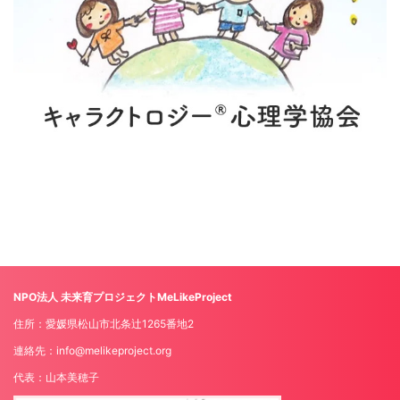
NPO法人 未来育プロジェクトMeLikeProject
住所：愛媛県松山市北条辻1265番地2
連絡先：info@melikeproject.org
代表：山本美穂子