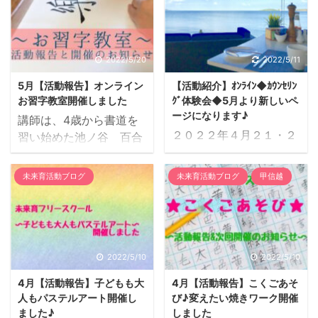
をもっと知ってみよう】
スト、ハーブティソムリ
講師：筑井由紀子さん
エ 5月22日にハーブテ
●日程（Zoomで開催）
ィー講座を開催しまし
６月12日（日）午前11
た！ 今回の講座では、リ
2022/5/20
2022/5/11
時〜12時 ●内容（参加
クエストを頂いた”フェ
5月【活動報告】オンライン
【活動紹介】ｵﾝﾗｲﾝ◆ｶｳﾝｾﾘﾝ
無料） 今月は、図解を使
ンネル”について 学んで
お習字教室開催しました
ｸﾞ体験会◆5月より新しいペ
いながら、 お子様にもわ
いただきました。 フェン
ージになります♪
講師は、4歳から書道を
かりやすく 生殖器のはた
ネルだけでは飲みにくさ
２０２２年４月２１・２
習い始めた池ノ谷 百合
らきをお伝えします！ 親
を感じる方もいらっしゃ
２日（木・金） 第１８
子さん。 大人も子どもも
子一緒でのご参加、 大人
るので、 味と効能の相性
回 カウンセリング体験
楽しめるオンラインお習
だけ、子供だけの参加も
未来育活動ブログ
未来育活動ブログ
甲信越
が良いハーブ、レモング
会を開催しました。 ４月
字教室をフリースクール
歓迎です♪ ＜参加方法
ラスとレモンバームにつ
体験会開催報告 ４月２
で毎月1回開催されてい
＞ 当日お時間になりまし
いてもお伝えしました。
１・２２日第１８回カウ
ます。 ＜月ごとに
たら、 下記のzoomURL
これらには共通する効
ンセリング体験会を開催
開催されるお好きなコー
にお入りください。 ...
能がありますが、それぞ
いたしました。 今回は一
スにご参加いただけま
2022/5/10
2022/5/10
れ作用 ...
般の方１名カウンセリン
す！＞ ●書道クラス ●
4月【活動報告】子どもも大
4月【活動報告】こくごあそ
グ、会員さま１名SASセ
筆ペンクラス ●硬筆クラ
人もパステルアート開催し
び♪変えたい焼きワーク開催
ッションを提供させてい
ス ●綺麗な字を書こう！
ました♪
しました