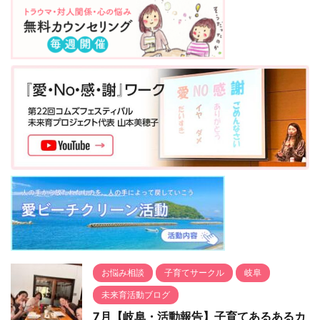
じます。 手早く便利な
うワ ...
妹、ご家族で『箱庭』を
１』を開催しました。 こ
ものはたくさ ...
使ったコミュニケーショ
れから出産を控えた女性
ンを体験していただけま
へ向けて、赤ちゃんが自
す。 日常ではしない方法
分の存在に「どんな自分
で、コミュニケーション
でも私は私♡」と 自分自
を体験してみることで、
身を信じて、愛を持って
新たな発見があります。
幸せを感じる人生を創っ
ひとつの箱庭に玩具を使
ていくための心と身体づ
って、交互にアイテムを
くりを全5回に渡ってお
置いてもらい 気軽に楽し
伝えしていきます。 講師
みながら言葉を使わない
赤ちゃん発達応援サポー
コミュニケーションを通
ター 竹内里香 心のて
して関係性を深めていた
らこや MyLife クリエ
だけます。 ※対 ...
イタ ...
お悩み相談
子育てサークル
岐阜
未来育活動ブログ
7月【岐阜・活動報告】子育てあるあるカ