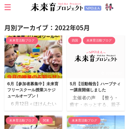
月別アーカイブ：2022年05月
未来育活動ブログ
四国
未来育活動ブログ
2022/8/29
2022/5/27
6月【参加者募集中】未来育
5月【活動報告】ハーブティ
フリースクール授業スケジ
ー講座開催しました
ュールオープン！
主催者の声 【整う・
６月12日＜ほけんたい
癒す・ホッとする、親子
いく＞ を学んでみよ
ハーブティー講座】 講
う！ 【ほけんたいい
師：牛嶋 まどかさん メ
未来育活動ブログ
関東
未来育活動ブログ
く 自分の身体の仕組み
ディカルハーバルセラピ