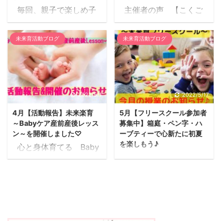
ただきました。 ありがと
クラス（綺麗な字を書く
毎回、親子で楽しめ子
主催者の声 【こくご
うございました。 お話を
コツを教えます） ✾池
供も大人も夢中になっち
あそび】 講師：浦野 香
聴いてほしい、方もいら
ノ谷さんからのメッセー
ゃうパステルアート♪
絵さん 4月1日と12日
っしゃれば 自分に起こっ
未来育活動ブログ
未来育活動ブログ
ジ✾ お習字教室では、み
小学生のお子様は、授業
に こくごあそび♪「変え
ている出来事から過去の
なさんがイメージしてい
後も お友達にプレゼント
たいやきカード」で、 あ
傷や誤解を紐解いてゆき
るお習字のスタイルでは
用として何枚も描いちゃ
なたの強 みを発見しよ
たい、方もいらっしゃい
なく 筆を使って書くとき
うそうです！ 最近は、
う!」を開催しました。 3
ます。 わたしたちは、そ
の手の感覚 筆と ...
お友達とのやり取りはお
名の方にご参加いただき
2022/5/1
2022/5/17
の方のご希望に合わせて
子様の間でも メールなど
新年度始まりの4月とい
提供しています。 また、
4月【活動報告】未来楽育
5月【フリースクール参加者
が主流になっていますが
うことで、 新しい行動に
お悩みも 日常のうまくい
～Babyケア産前産後レッス
募集中】箱庭・ペン字・ハ
誰か大切な人へ、そして
つながる良い機会になっ
かない人 ...
ン～を開催しました♡
ーブティーで心新たに初夏
自分へ愛と想いを込めて
たように感じました！
を楽しもう♪
心と身体育てる Baby
楽しく描いたものは心も
知育玩具「短所を長所に
5月14日※対面のみ＜箱
ケア産前産後レッスン開
温まり 気持ちを伝える素
変えたいやき（アイアッ
庭体験＞ 心で繋がる親
催しました！（主催者の
敵なお手紙としての1枚
プ）」というカード ゲー
子コミュニケーション♡
声） 4月20日に産後が
にもなりますね♡ 丁寧
ムを使い、我が子の強み
【箱庭コミュニケーシ
変わる！子育てが変わ
に何かを創造することは
を知る、またはお母さん
ョン】 講師：堀内 ふみ
る！『みらい楽育Baby
最大の自分への愛だと感
自身の強みを知る、 とい
さん 親子や兄弟姉
ケア♡産前産後Lesson