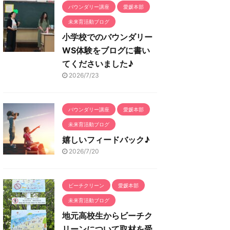
バウンダリー講座
愛媛本部
未来育活動ブログ
小学校でのバウンダリー
WS体験をブログに書い
てくださいました♪
2026/7/23
バウンダリー講座
愛媛本部
未来育活動ブログ
嬉しいフィードバック♪
2026/7/20
ビーチクリーン
愛媛本部
未来育活動ブログ
地元高校生からビーチク
リーンについて取材を受