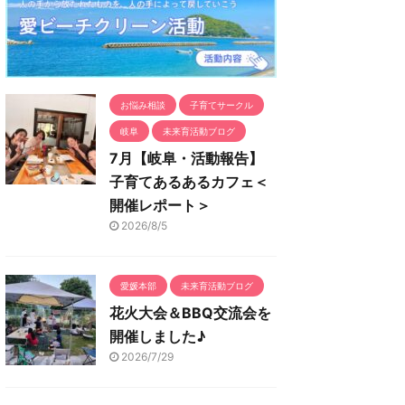
お悩み相談
子育てサークル
岐阜
未来育活動ブログ
7月【岐阜・活動報告】
子育てあるあるカフェ＜
開催レポート＞
2026/8/5
愛媛本部
未来育活動ブログ
花火大会＆BBQ交流会を
開催しました♪
2026/7/29