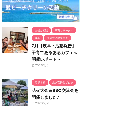
お悩み相談
子育てサークル
岐阜
未来育活動ブログ
7月【岐阜・活動報告】
子育てあるあるカフェ＜
開催レポート＞
2026/8/5
愛媛本部
未来育活動ブログ
花火大会＆BBQ交流会を
開催しました♪
2026/7/29