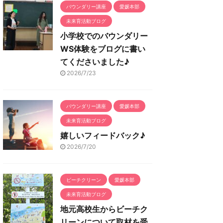
バウンダリー講座
愛媛本部
未来育活動ブログ
小学校でのバウンダリー
WS体験をブログに書い
てくださいました♪
2026/7/23
バウンダリー講座
愛媛本部
未来育活動ブログ
嬉しいフィードバック♪
2026/7/20
ビーチクリーン
愛媛本部
未来育活動ブログ
地元高校生からビーチク
リーンについて取材を受