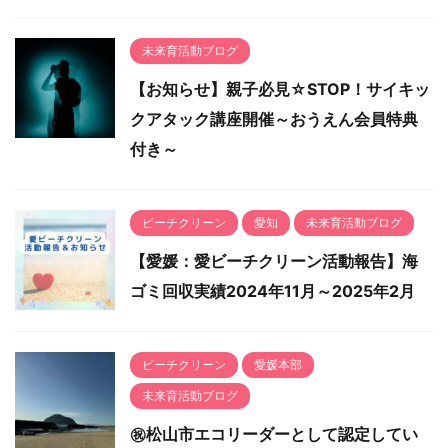
未来育活動ブログ
【お知らせ】親子必見☆STOP！サイキッ
クアタック講座開催～おうえん会員特典
付き～
ビーチクリーン
愛知
未来育活動ブログ
【愛媛：愛ビーチクリーン活動報告】海
ゴミ回収実績2024年11月～2025年2月
ビーチクリーン
愛媛本部
未来育活動ブログ
㊗️松山市エコリーダーとして認定してい