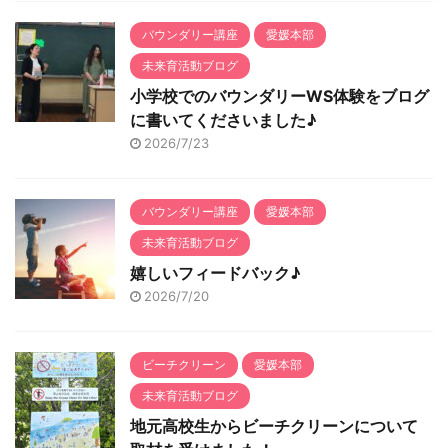
バウンダリー講座
愛媛本部
未来育活動ブログ
小学校でのバウンダリーWS体験をブログ
に書いてくださいました♪
2026/7/23
バウンダリー講座
愛媛本部
未来育活動ブログ
嬉しいフィードバック♪
2026/7/20
ビーチクリーン
愛媛本部
未来育活動ブログ
地元高校生からビーチクリーンについて