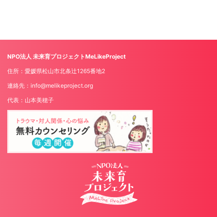
NPO法人 未来育プロジェクトMeLikeProject
住所：愛媛県松山市北条辻1265番地2
連絡先：info@melikeproject.org
代表：山本美穂子
Copyright© NPO法人 未来育プロジェクト MeLike
Project , 2026 All Rights Reserved.