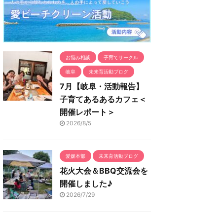
お悩み相談
子育てサークル
岐阜
未来育活動ブログ
7月【岐阜・活動報告】
子育てあるあるカフェ＜
開催レポート＞
2026/8/5
愛媛本部
未来育活動ブログ
花火大会＆BBQ交流会を
開催しました♪
2026/7/29