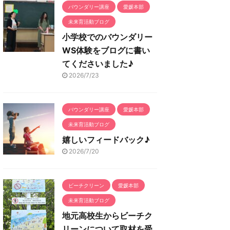
バウンダリー講座
愛媛本部
未来育活動ブログ
小学校でのバウンダリー
WS体験をブログに書い
てくださいました♪
2026/7/23
バウンダリー講座
愛媛本部
未来育活動ブログ
嬉しいフィードバック♪
2026/7/20
ビーチクリーン
愛媛本部
未来育活動ブログ
地元高校生からビーチク
リーンについて取材を受