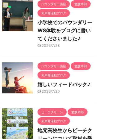
バウンダリー講座
愛媛本部
未来育活動ブログ
小学校でのバウンダリー
WS体験をブログに書い
てくださいました♪
2026/7/23
バウンダリー講座
愛媛本部
未来育活動ブログ
嬉しいフィードバック♪
2026/7/20
ビーチクリーン
愛媛本部
未来育活動ブログ
地元高校生からビーチク
リーンについて取材を受