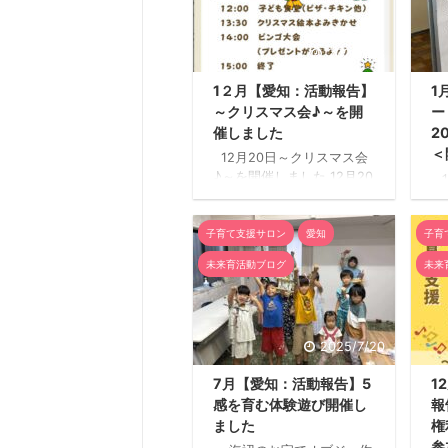
2026/2/3
1２月【愛知：活動報告】
1
～クリスマス会♪～を開
ー
催しました
2
＜
12月20日～クリスマス会
♪～を開催しました 12月20
１
日（土）、未来育プロジェ
フ
クト企画の【クリスマス
シ
会】を開催しました。主催
子育て支援サロン
愛知
子育
日
は愛知支部メンバー2名。
ー
未来育活動ブログ
未来
当日は、大人9名・子ども
ュ
11名の計20名が参加してく
悩
ださり、にぎやかで温かな
ブ
時間となりました。 子ども
企
2025/7/20
食堂からの流れで参加して
て
くださったご家庭もあり、
ブ
7月【愛知：活動報告】5
1
中にはサンタクロースの仮
く
感を育む体験遊び開催し
報
装をして来てくれた親子さ
な
んも。 会場に入った瞬間か
ました
権
ス
ら、すでにクリスマス気分
伝
参