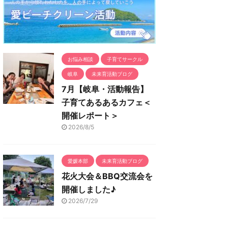
お悩み相談
子育てサークル
岐阜
未来育活動ブログ
7月【岐阜・活動報告】
子育てあるあるカフェ＜
開催レポート＞
2026/8/5
愛媛本部
未来育活動ブログ
花火大会＆BBQ交流会を
開催しました♪
2026/7/29