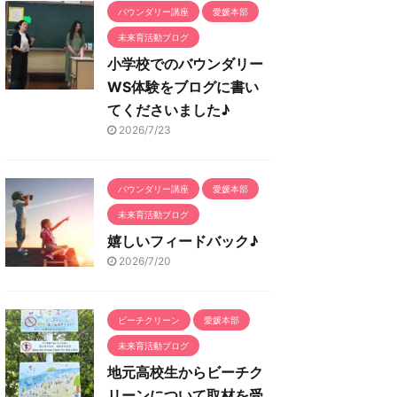
バウンダリー講座
愛媛本部
未来育活動ブログ
小学校でのバウンダリー
WS体験をブログに書い
てくださいました♪
2026/7/23
バウンダリー講座
愛媛本部
未来育活動ブログ
嬉しいフィードバック♪
2026/7/20
ビーチクリーン
愛媛本部
未来育活動ブログ
地元高校生からビーチク
リーンについて取材を受