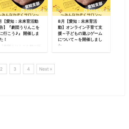
た！ 【活動レポート】
てママとそれをサポートす
しい場所での活動で、今
る人たちが継続して繋が
2024/8/29
2024/8/28
で来てくれていた子たち
り、子育ての悩みを言える
りもう少し歳が上の女の
場所としてまた子どもと向
月【愛知：未来育活動
8月【愛知：未来育活
たちが新しく参加してく
き合うことで親自身の心の
告】『劇団うりんこを
動】オンライン子育て支
るようになりました。地
仕組みを学ぶことに意識が
に行こう♪』 開催しま
援～子どもの遊ぶゲーム
に住む子の参加と、参加
むくような働きかけができ
た子が他の子を呼んでき
るようにオンラインでの開
た！
について～を開催しまし
くれるようになってきま
催がスタートしました。離
た
劇団うりんこを観に行
た。 カバンを作ろうのテ
乳食のこと、保育園選びの
う♪』を企画しました！
２０２３年9月よりオンラ
マに沿って、いろいろな
ことなどを質問が多く現役
月29日に、リアルで会お
インでもあいち子育て支援
造紙に大き ...
保育士や子育て経験者から
よ♪企画で、愛知県名古
サロンをスタートしまし
のアドバイスをお伝えして
市・昭和小劇場にて劇団
2
3
4
Next »
た。 行きたい気持ちはある
います。 子育て支 ...
りんこの『かえるのそら
けれど、なかなか子連れで
ぶけんきゅうしょ』をた
リアルの場に行くのは難し
さんの親子さんさたちと
い。そんな声もあり、子育
に行きました。主催メン
てママとそれをサポートす
ー 愛知支部2名、参加
る人たちが継続して繋が
数大人11名・子ども18名
り、子育ての悩みを言える
集まってくれました！
場所としてまた子どもと向
活動レポート】 募集
き合うことで親自身の心の
始すぐからたくさんの申
仕組みを学ぶことに意識が
込みがあり、満員御礼と
むくような働きかけができ
り申し込んでくれた皆さ