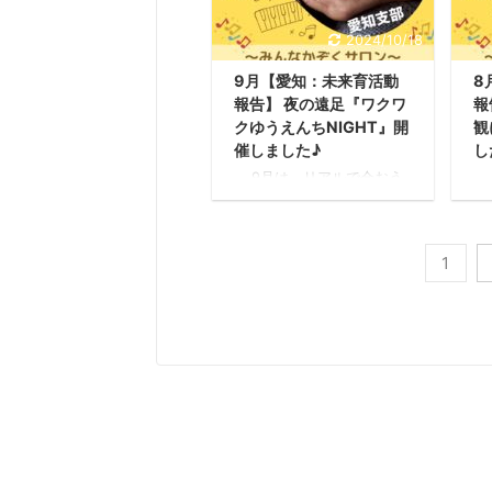
っていきました。おしゃべ
し
りしながら、色々な材料を
新
2024/10/18
確かめながら少しずつ、イ
ま
メージが膨らんだようで
よ
9月【愛知：未来育活動
8
す。ボンドが一つしか無か
子
報告】 夜の遠足『ワクワ
報
ったので、貸し借りでギク
れ
クゆうえんちNIGHT』開
観
シャクした所もありました
域
が、それも、子ども自身で
し
催しました♪
し
解決方法が見つかるといい
て
9月は、リアルで会おう
『
なぁと思いました。 主催メ
し
よ♪名古屋市の日本モンキ
こ
ンバー 愛知支部3名、参
ー
ーパークの夜のイベントを
8
加者数 子ども2名が集ま
模
企画しました！ 9月29日
う
ってくれ ...
（土）に野外に飛び出し、
屋
1
愛知県名古屋市・日本モン
う
キーパークにて子育て支援
と
活動をしました。 主催メン
く
バー 愛知支部2名、参加
観
者数大人10名・子ども16名
バ
が集まってくれました！
者
【活動レポート】 お出かけ
が
企画はとても人気があるよ
【
うで、募集を出したら即、
開
申し込み枠が埋まりまし
し
た！ 今回は、ナイトzoo企
な