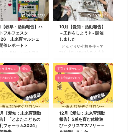
2026/1/28
2025/11/1
月【岐阜・活動報告】ハ
10月【愛知：活動報告】
トフルフェスタ
～工作をしよう♪～開催
026 未来育マルシェ
しました
開催レポート＞
どんぐりや小枝を使って
つくりたいものを作ろう♪
月１８日 ハートフル
10月18日（土）に秋の工作
ェスタ2026 未来育マル
活動として、どんぐりや小
ェ開催レポート １月１８
枝を使って作ってみたいも
て支援サロン
愛知
子育て支援サロン
（日） 長所を見つけるカ
のを作りました。 主催メン
ドセッションやコラージ
育活動ブログ
未来育活動ブログ
バー 愛知支部2名、 参
セラピー体験、子育てお
加者数 大人4名・子ども3
み相談、キャラ無料診断
名が集まってくれました。
ースなど親子で楽しめる
子どもたちの発想で自
画をしました。 今回初め
2025/1/17
2024/12/21
分のお気に入りの置物や剣
の出店でしたが、私達の
を作って楽しんでいまし
ースがメイン会場から遠
2月【愛知：未来育活動
12月【愛知：未来育活動
た。高齢者の方も器用に飾
全体的に人が来ることが
告】「とよたこどもの
報告】5感を育む体験遊
りを作っておられました。
く、残念な感じでした。
...
利フォーラム2024」
び～クリスマスツリー～
タッフさんにそのことを
えた午後は少し賑わう時
加報告
を開催しました