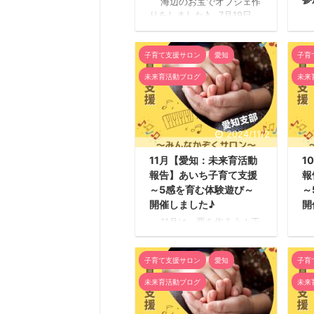
海辺のお宝でオブジェ作
が高まっていました。 一
間
りをしました♪ 7月19日
「
つ目の企画はクリスマスツ
の
（土）に5感を育む遊びと
ォ
リーをみんなで作ろうと模
思
して流木、シーグラス、貝
示
造紙に木の絵 ...
一
殻を使って、オブジェを作
子育て支援サロン
愛知
子育
し
れ
りました。 主催メンバー
よ
勉強
未来育活動ブログ
未来
愛知支部2名、参加者数
ム
大人3名・子ども12名が集
タ
まってくれました。 流
人
木で土台の形を作り、シー
ー
2024/11/2
グラス、貝殻、ビーズ、毛
し
糸などで飾り付けをしてい
来
11月【愛知：未来育活動
1
きました。 子どもたち
で
報告】あいち子育て支援
報
の発想が豊かで、個性的で
で
楽しい作品がたくさんでき
～5感を育む体験遊び～
～
し
ていました。 グルーガ
あ
開催しました♪
開
ンを ...
な
11月は、栗を作ろう！工
1
も
作を開催しました！ 11月2
開
ジ
日（土）に5感を育む遊び
（
様
子育て支援サロン
愛知
子育
として、「栗を作ろう！」
し
でした。対象が小学生だっ
ま
未来育活動ブログ
未来
たので、材料だけ用意し、
知
自主性を大事にしながら作
ど