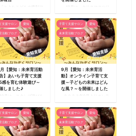
帯もありましたが、今後
とよたこどもの権利フ
12月は、クリスマスツリ
出店は考えたいな、っと
ーラム2024」にパネル展
ーづくりを開催しました！
いました。 今回スタッフ
で未来育活動を紹介しま
12月14日（土）に5感を育
人一人が各ブースに分か
て支援サロン
愛知
子育て支援サロン
愛知
た 12月15日(日)に「と
む遊びとして「クリスマス
活動出来たことはとても
たこどもの権利フォーラ
ツリーづくり」をしまし
 ...
育活動ブログ
未来育活動ブログ
2024」が豊田市福祉セン
た！ 主催メンバー 愛知支
ーで開催されました。大
部2名、参加者数 子ども
3名・子ども2名が会場ブ
18名が集まってくれまし
スに来場してくださいま
た！ なんと！！未来育愛知
2024/10/25
2024/10/18
た。 ⑧主催者の感想 未
の活動の中で、史上最高の
育プロジェクト愛知支部
参加人数でした！！！ 未来
0月【愛知：未来育活動
9月【愛知：未来育活
は、パネル展示という形
育の活動ではありません
告】あいち子育て支援
動】オンライン子育て支
活動紹介をさせて頂きま
が、活動前にしている、子
5感を育む体験遊び～
援～子どもの未来はどん
た。パネルを作成するに
ども食堂で「クリスマス
たって、愛知支部だけで
会」の案内をされていたこ
催しました♪
な風？～を開催しました
く、岐阜支部と事務局に
とが、参加に繋がったよう
0月は、スタンプ遊びを
２０２３年9月よりオンラ
お願いして、未来育プロ
です。 【活動レポー
催しました！ 10月19日
インでもあいち子育て支援
ェクトとして全国各地で
ト】 緑のモール ...
土）に5感を育む遊びと
サロンをスタートしまし
々な取り組みをして ...
て支援サロン
愛知
子育て支援サロン
愛知
て「スタンプ遊び」をし
た。 行きたい気持ちはある
した！ 主催メンバー 愛
けれど、なかなか子連れで
育活動ブログ
未来育活動ブログ
支部2名、参加者数 子
リアルの場に行くのは難し
も8名が集まってくれま
い。そんな声もあり、子育